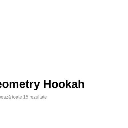
ometry Hookah
șează toate 15 rezultate