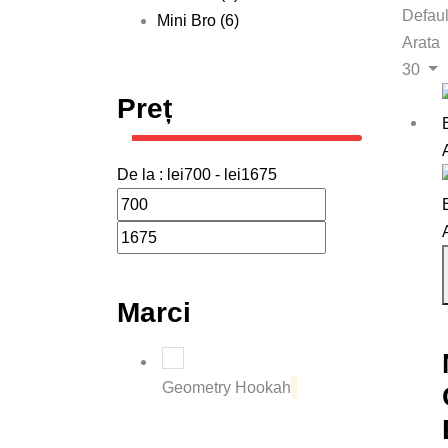
Defaul
Mini Bro
(6)
Arata
30
Preț
De la :
lei
700
- lei
1675
Marci
Geometry Hookah