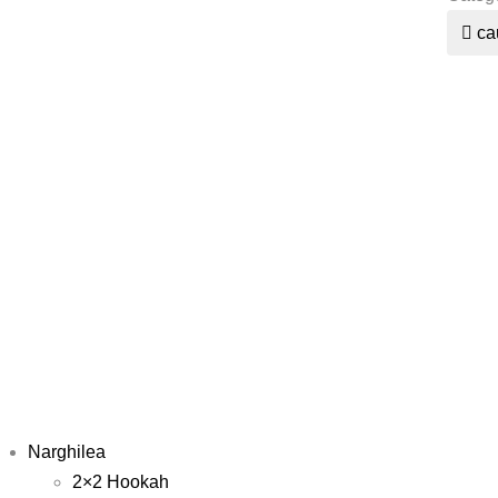
ca
Narghilea
2×2 Hookah