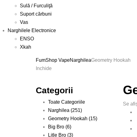
Sulă / Furculiţă
Suport cărbuni
Vas
Narghilele Electronice
ENSO
Xkah
FumShop Vape
Narghilea
Geometry Hookah
Inchide
Ge
Categorii
Toate Categoriile
Se afi
Narghilea
(251)
Geometry Hookah
(15)
Big Bro
(6)
Litle Bro
(3)