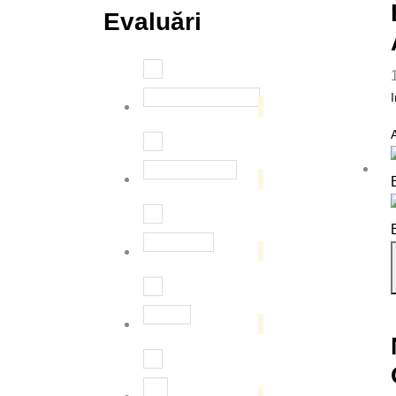
Evaluări
I
Evaluat la
5
din 5
Evaluat la
4
din 5
Evaluat la
3
din 5
Evaluat la
2
din 5
Evaluat la
1
din 5