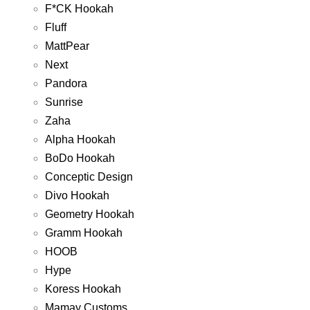
F*CK Hookah
Fluff
MattPear
Next
Pandora
Sunrise
Zaha
Alpha Hookah
BoDo Hookah
Conceptic Design
Divo Hookah
Geometry Hookah
Gramm Hookah
HOOB
Hype
Koress Hookah
Mamay Customs