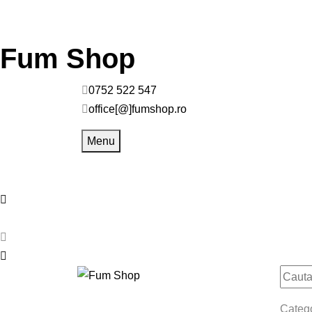
Fum Shop
0752 522 547
office[@]fumshop.ro
Menu
Categ