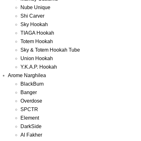
Nube Unique
Shi Carver
Sky Hookah
TIAGA Hookah
Totem Hookah
Sky & Totem Hookah Tube
Union Hookah
Y.K.A.P. Hookah
Arome Narghilea
BlackBurn
Banger
Overdose
SPCTR
Element
DarkSide
Al Fakher