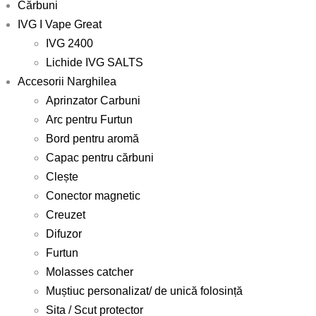
Cărbuni
IVG I Vape Great
IVG 2400
Lichide IVG SALTS
Accesorii Narghilea
Aprinzator Carbuni
Arc pentru Furtun
Bord pentru aromă
Capac pentru cărbuni
Clește
Conector magnetic
Creuzet
Difuzor
Furtun
Molasses catcher
Muștiuc personalizat/ de unică folosință
Sita / Scut protector