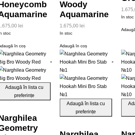
Honeycomb
Woody
1.675
Aquamarine
Aquamarine
In stoc
1.675,00
lei
1.675,00
lei
Adaugă
n stoc
In stoc
Adaugă în coș
Adaugă în coș
Adaugă în lista cu
preferințe
Adaugă în lista cu
Ada
preferințe
Narghilea
Geometry
Narghilea
Nar