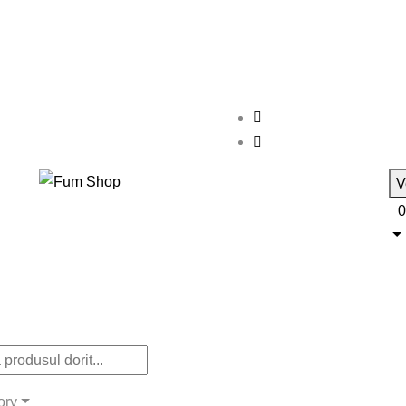
V
0
ory