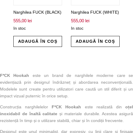
Narghilea FUCK (BLACK)
Narghilea FUCK (WHITE)
555,00
lei
555,00
lei
In stoc
In stoc
ADAUGĂ ÎN COȘ
ADAUGĂ ÎN COȘ
F*CK Hookah
este un brand de narghilele moderne care s
evidențiază prin designul îndrăzneț și abordarea neconvențională.
Modelele sunt create pentru utilizatori care caută un stil diferit și un
impact vizual puternic în orice setup.
Construcția narghilelelor
F*CK Hookah
este realizată din
oțe
inoxidabil de înaltă calitate
și materiale durabile. Acestea asigură
rezistență în timp și o utilizare stabilă, chiar și în condiții frecvente.
Designul este unul minimalist, dar expresiv, cu linii clare și finisaje