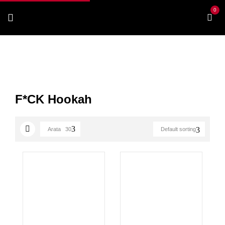
0
FumShop Vape
Narghilea
F*CK Hookah
F*CK Hookah
Arata
30
Default sorting