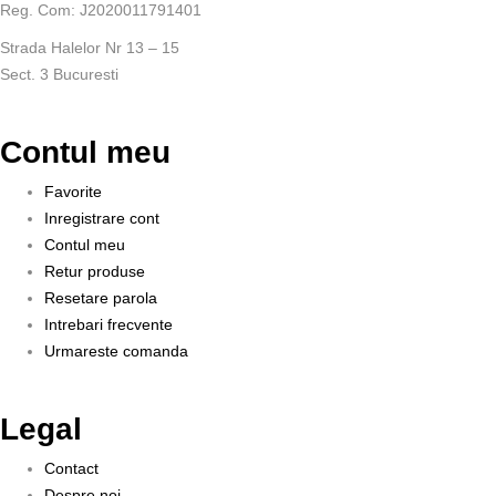
Reg. Com: J2020011791401
Strada Halelor Nr 13 – 15
Sect. 3 Bucuresti
Contul meu
Favorite
Inregistrare cont
Contul meu
Retur produse
Resetare parola
Intrebari frecvente
Urmareste comanda
Legal
Contact
Despre noi