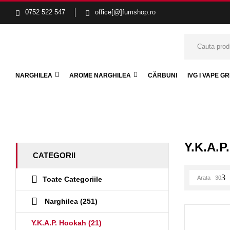
0752 522 547
office[@]fumshop.ro
NARGHILEA
AROME NARGHILEA
CĂRBUNI
IVG I VAPE G
FumShop Vape
Narghilea
Y.K.A.P. Hookah
Y.K.A.P
CATEGORII
Arata
30
Toate Categoriile
Narghilea
(251)
Y.K.A.P. Hookah
(21)