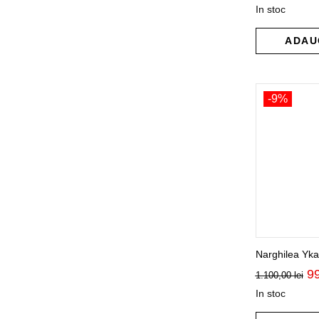
iniți
In stoc
a
fost
700
ADAU
-9%
Narghilea Yk
Pr
9
1.100,00
lei
ini
In stoc
a
fo