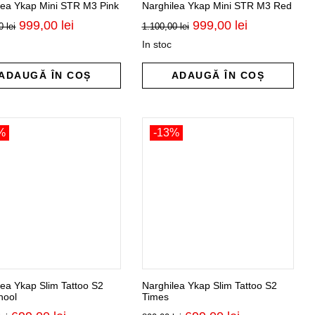
lea Ykap Mini STR M3 Pink
Narghilea Ykap Mini STR M3 Red
Prețul
Prețul
Prețul
Prețul
999,00
lei
999,00
lei
00
lei
1.100,00
lei
inițial
curent
inițial
curent
In stoc
a
este:
a
este:
fost:
999,00 lei.
fost:
999,00 lei.
1.100,00 lei.
1.100,00 lei.
ADAUGĂ ÎN COȘ
ADAUGĂ ÎN COȘ
%
-13%
lea Ykap Slim Tattoo S2
Narghilea Ykap Slim Tattoo S2
hool
Times