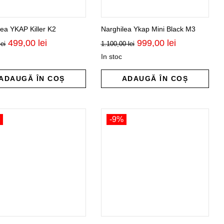
lea YKAP Killer K2
Narghilea Ykap Mini Black M3
Prețul
Prețul
Prețul
Prețul
499,00
lei
999,00
lei
lei
1.100,00
lei
inițial
curent
inițial
curent
In stoc
a
este:
a
este:
fost:
499,00 lei.
fost:
999,00 lei.
600,00 lei.
1.100,00 lei.
ADAUGĂ ÎN COȘ
ADAUGĂ ÎN COȘ
%
-9%