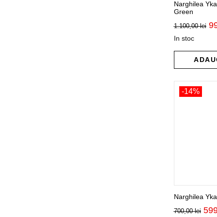
Narghilea Yk
Green
Pr
9
1.100,00
lei
ini
In stoc
a
fo
1.
ADAU
-14%
Narghilea Yk
Pre
59
700,00
lei