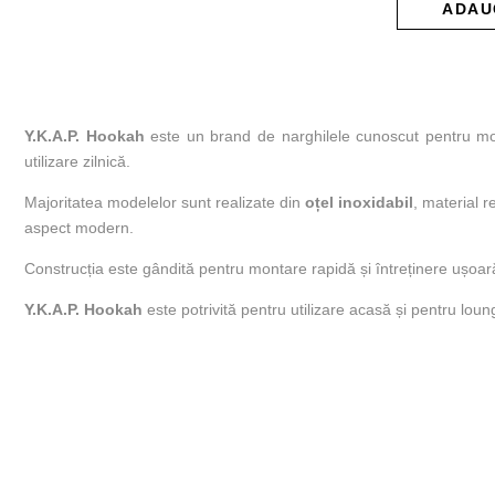
1.
ADAU
Y.K.A.P. Hookah
este un brand de narghilele cunoscut pentru mod
utilizare zilnică.
Majoritatea modelelor sunt realizate din
oțel inoxidabil
, material 
aspect modern.
Construcția este gândită pentru montare rapidă și întreținere ușoară. 
Y.K.A.P. Hookah
este potrivită pentru utilizare acasă și pentru loun