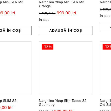
ap Mini STR M3
Narghilea Ykap Mini STR M3
Narghi
Orange
1.100,
ețul
Prețul
Prețul
Prețul
99,00
lei
999,00
lei
1.100,00
lei
In stoc
țial
curent
inițial
curent
In stoc
este:
a
este:
st:
999,00 lei.
fost:
999,00 lei.
100,00 lei.
1.100,00 lei.
GĂ ÎN COȘ
ADAUGĂ ÎN COȘ
-13%
-13
ap SLIM S2
Narghilea Ykap Slim Tattoo S2
Narghi
Geometry
Old Sc
țul
Prețul
9,00
lei