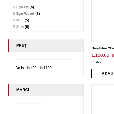
Ego Ist
(5)
Ego Wood
(6)
Mini
(5)
Slim
(5)
PREȚ
Narghilea Yka
1.100,00
le
In stoc
De la :
lei
499
- lei
1100
ADAU
MARCI