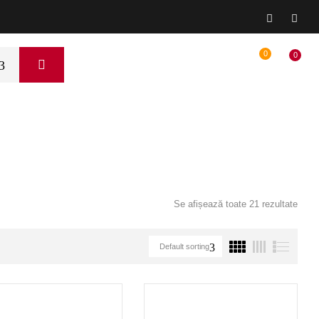
0
0
Se afișează toate 21 rezultate
Default sorting