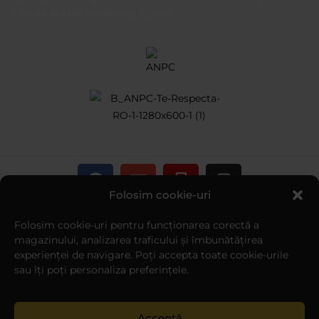
A nu se lăsa la îndemână copiilor.
Folosim cookie-uri
Copyright © Brilliant Smoke SRL
Folosim cookie-uri pentru funcționarea corectă a
magazinului, analizarea traficului și îmbunătățirea
experienței de navigare. Poți accepta toate cookie-urile
sau îți poți personaliza preferințele.
Creare magazin online WebTeam™ Hosting
Acceptă