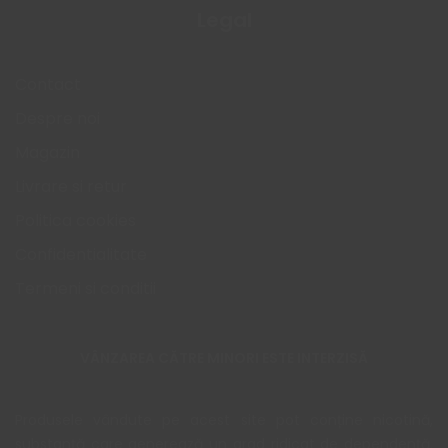
Legal
Contact
Despre noi
Magazin
Livrare si retur
Politica cookies
Confidentialitate
Termeni si conditii
VÂNZAREA CĂTRE MINORI ESTE INTERZISĂ
Produsele vândute pe acest site pot conține nicotină,
substanță care generează un grad ridicat de dependență.