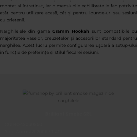
montat și întreținut, iar dimensiunile echilibrate le fac potrivite
atât pentru utilizare acasă, cât și pentru lounge-uri sau sesiuni
cu prietenii.
Narghilelele din gama
Gramm Hookah
sunt compatibile c
majoritatea vaselor, creuzetelor și accesoriilor standard pentru
narghilea. Acest lucru permite configurarea ușoară a setup-ului
în funcție de preferințe și stilul fiecărei sesiuni.
Brilliant Smoke SRL
CUI RO43060960
Reg. Com: J2020011791401