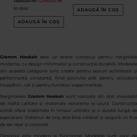
1.299,00
lei
1.500,00
lei
In stoc
ADAUGĂ ÎN COȘ
ADAUGĂ ÎN COȘ
Gramm Hookah
este un brand cunoscut pentru narghilel
moderne, cu design minimalist și construcție durabilă. Modelele
din această categorie sunt create pentru sesiuni echilibrate și
performanță constantă, fiind potrivite atât pentru utilizatori
începători, cât și pentru fumători experimentați.
Narghilelele
Gramm Hookah
sunt realizate din oțel inoxidabi
de înaltă calitate și materiale rezistente la uzură. Construcția
solidă oferă stabilitate în timpul utilizării și o durată lungă de
exploatare. Sistemul de tiraj este bine calibrat și asigură un flux
de aer lejer și constant.
Designul este modern și funcțional. Modelele sunt ușor de