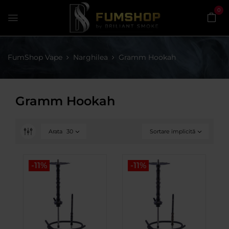
0
FumShop Vape
Narghilea
Gramm Hookah
Gramm Hookah
Arata
30
Sortare implicită
-11%
-11%