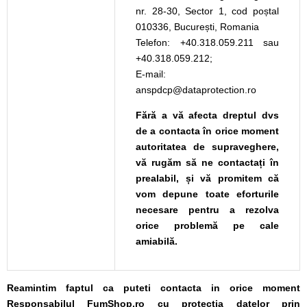
nr. 28-30, Sector 1, cod poștal
010336, București, Romania
Telefon: +40.318.059.211 sau
+40.318.059.212;
E-mail:
anspdcp@dataprotection.ro
Fără a vă afecta dreptul dvs
de a contacta în orice moment
autoritatea de supraveghere,
vă rugăm să ne contactați în
prealabil, și vă promitem că
vom depune toate eforturile
necesare pentru a rezolva
orice problemă pe cale
amiabilă.
Reamintim faptul ca puteti contacta in orice moment
Responsabilul FumShop.ro cu protecția datelor prin