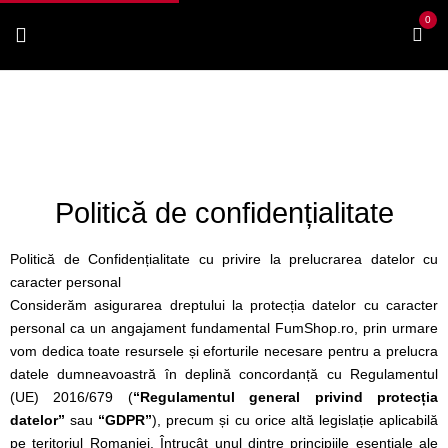
0
FumShop Vape
Politica de confidentialitate
Politică de confidențialitate
Politică de Confidențialitate cu privire la prelucrarea datelor cu
caracter personal
Considerăm asigurarea dreptului la protecția datelor cu caracter
personal ca un angajament fundamental FumShop.ro, prin urmare
vom dedica toate resursele și eforturile necesare pentru a prelucra
datele dumneavoastră în deplină concordanță cu Regulamentul
(UE) 2016/679 (
“Regulamentul general privind protecția
datelor”
sau
“GDPR”
), precum și cu orice altă legislație aplicabilă
pe teritoriul Romaniei. Întrucât unul dintre principiile esențiale ale