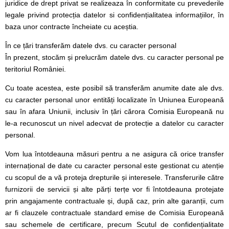
juridice de drept privat se realizeaza în conformitate cu prevederile
legale privind protecția datelor si confidențialitatea informațiilor, în
baza unor contracte încheiate cu aceștia.
În ce țări transferăm datele dvs. cu caracter personal
În prezent, stocăm și prelucrăm datele dvs. cu caracter personal pe
teritoriul României.
Cu toate acestea, este posibil să transferăm anumite date ale dvs.
cu caracter personal unor entități localizate în Uniunea Europeană
sau în afara Uniunii, inclusiv în țări cărora Comisia Europeană nu
le-a recunoscut un nivel adecvat de protecție a datelor cu caracter
personal.
Vom lua întotdeauna măsuri pentru a ne asigura că orice transfer
internațional de date cu caracter personal este gestionat cu atenție
cu scopul de a vă proteja drepturile și interesele. Transferurile către
furnizorii de servicii și alte părți terțe vor fi întotdeauna protejate
prin angajamente contractuale și, după caz, prin alte garanții, cum
ar fi clauzele contractuale standard emise de Comisia Europeană
sau schemele de certificare, precum Scutul de confidențialitate