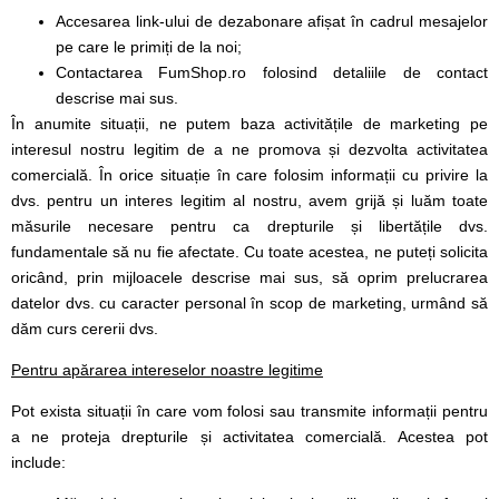
Accesarea link-ului de dezabonare afișat în cadrul mesajelor
pe care le primiți de la noi;
Contactarea FumShop.ro folosind detaliile de contact
descrise mai sus.
În anumite situații, ne putem baza activitățile de marketing pe
interesul nostru legitim de a ne promova și dezvolta activitatea
comercială. În orice situație în care folosim informații cu privire la
dvs. pentru un interes legitim al nostru, avem grijă și luăm toate
măsurile necesare pentru ca drepturile și libertățile dvs.
fundamentale să nu fie afectate. Cu toate acestea, ne puteți solicita
oricând, prin mijloacele descrise mai sus, să oprim prelucrarea
datelor dvs. cu caracter personal în scop de marketing, urmând să
dăm curs cererii dvs.
Pentru apărarea intereselor noastre legitime
Pot exista situații în care vom folosi sau transmite informații pentru
a ne proteja drepturile și activitatea comercială. Acestea pot
include: