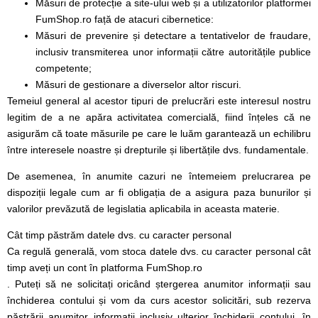
Măsuri de protecție a site-ului web și a utilizatorilor platformei
FumShop.ro față de atacuri cibernetice:
Măsuri de prevenire și detectare a tentativelor de fraudare,
inclusiv transmiterea unor informații către autoritățile publice
competente;
Măsuri de gestionare a diverselor altor riscuri.
Temeiul general al acestor tipuri de prelucrări este interesul nostru
legitim de a ne apăra activitatea comercială, fiind înțeles că ne
asigurăm că toate măsurile pe care le luăm garantează un echilibru
între interesele noastre și drepturile și libertățile dvs. fundamentale.
De asemenea, în anumite cazuri ne întemeiem prelucrarea pe
dispoziții legale cum ar fi obligația de a asigura paza bunurilor și
valorilor prevăzută de legislatia aplicabila in aceasta materie.
Cât timp păstrăm datele dvs. cu caracter personal
Ca regulă generală, vom stoca datele dvs. cu caracter personal cât
timp aveți un cont în platforma FumShop.ro
. Puteți să ne solicitați oricând ștergerea anumitor informații sau
închiderea contului și vom da curs acestor solicitări, sub rezerva
păstrării anumitor informații inclusiv ulterior închiderii contului, în