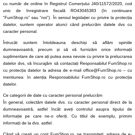
cu număr de ordine în Registrul Comerțului J40/11572/2020, cod
unic de înregistrare fiscală RO43045383 (în continuare
“FumShop.ro” sau “noi”). În sensul legislației cu privire la protecția
datelor, suntem operator atunci când prelucrăm datele dvs cu
caracter personal.
Întrucât suntem întotdeauna deschiși să aflăm opiniile
dumneavoastră, precum și să vă furnizăm orice informații
suplimentare de care ați putea avea nevoie cu privire la prelucrarea
datelor dvs, vă încurajăm să contactați Responsabilul FumShop.ro
cu protecția datelor la adresa de e-mail office@FumShop.ro – cu
mentiunea: în atenția Responsabilului FumShop.ro cu protecția
datelor.
Ce categorii de date cu caracter personal prelucrăm
În general, colectăm datele dvs. cu caracter personal direct de la
dumneavoastră, astfel încât aveți controlul asupra tipului de
informație pe care ne-o oferiți. Cu titlul de exemplu, primim
informații de la dvs. astfel:
Când vă creați un cont FumShop.ro, ne transmiteți: adresa de e-