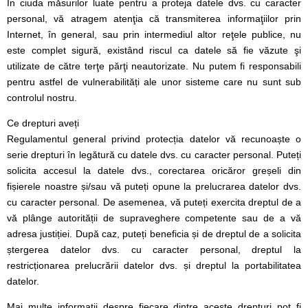
În ciuda măsurilor luate pentru a proteja datele dvs. cu caracter
personal, vă atragem atenţia că transmiterea informaţiilor prin
Internet, în general, sau prin intermediul altor reţele publice, nu
este complet sigură, existând riscul ca datele să fie văzute şi
utilizate de către terţe părţi neautorizate. Nu putem fi responsabili
pentru astfel de vulnerabilități ale unor sisteme care nu sunt sub
controlul nostru.
Ce drepturi aveți
Regulamentul general privind protecția datelor vă recunoaște o
serie drepturi în legătură cu datele dvs. cu caracter personal. Puteți
solicita accesul la datele dvs., corectarea oricăror greșeli din
fișierele noastre și/sau vă puteți opune la prelucrarea datelor dvs.
cu caracter personal. De asemenea, vă puteți exercita dreptul de a
vă plânge autorității de supraveghere competente sau de a vă
adresa justiției. După caz, puteți beneficia și de dreptul de a solicita
ștergerea datelor dvs. cu caracter personal, dreptul la
restricționarea prelucrării datelor dvs. și dreptul la portabilitatea
datelor.
Mai multe informații despre fiecare dintre aceste drepturi pot fi