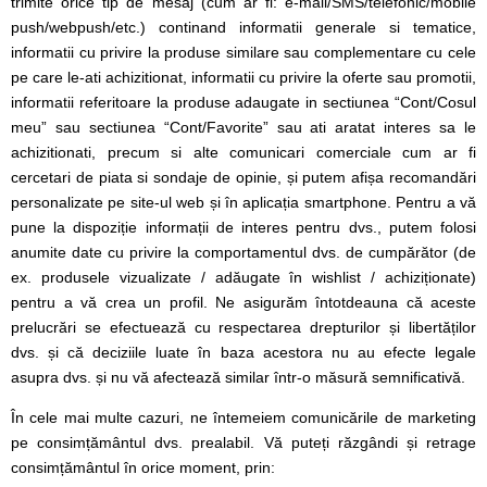
trimite orice tip de mesaj (cum ar fi: e-mail/SMS/telefonic/mobile
push/webpush/etc.) continand informatii generale si tematice,
informatii cu privire la produse similare sau complementare cu cele
pe care le-ati achizitionat, informatii cu privire la oferte sau promotii,
informatii referitoare la produse adaugate in sectiunea “Cont/Cosul
meu” sau sectiunea “Cont/Favorite” sau ati aratat interes sa le
achizitionati, precum si alte comunicari comerciale cum ar fi
cercetari de piata si sondaje de opinie, și putem afișa recomandări
personalizate pe site-ul web și în aplicația smartphone. Pentru a vă
pune la dispoziție informații de interes pentru dvs., putem folosi
anumite date cu privire la comportamentul dvs. de cumpărător (de
ex. produsele vizualizate / adăugate în wishlist / achiziționate)
pentru a vă crea un profil. Ne asigurăm întotdeauna că aceste
prelucrări se efectuează cu respectarea drepturilor și libertăților
dvs. și că deciziile luate în baza acestora nu au efecte legale
asupra dvs. și nu vă afectează similar într-o măsură semnificativă.
În cele mai multe cazuri, ne întemeiem comunicările de marketing
pe consimțământul dvs. prealabil. Vă puteți răzgândi și retrage
consimțământul în orice moment, prin: