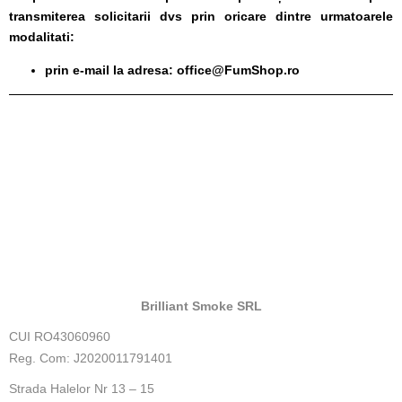
transmiterea solicitarii dvs prin oricare dintre urmatoarele
modalitati:
prin e-mail la adresa: office@FumShop.ro
Brilliant Smoke SRL
CUI RO43060960
Reg. Com: J2020011791401
Strada Halelor Nr 13 – 15