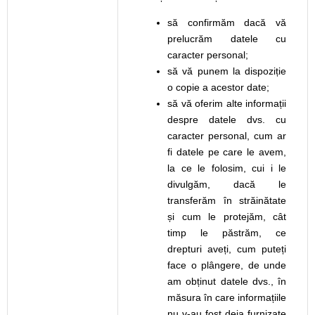
să confirmăm dacă vă
prelucrăm datele cu
caracter personal;
să vă punem la dispoziție
o copie a acestor date;
să vă oferim alte informații
despre datele dvs. cu
caracter personal, cum ar
fi datele pe care le avem,
la ce le folosim, cui i le
divulgăm, dacă le
transferăm în străinătate
și cum le protejăm, cât
timp le păstrăm, ce
drepturi aveți, cum puteți
face o plângere, de unde
am obținut datele dvs., în
măsura în care informațiile
nu v-au fost deja furnizate