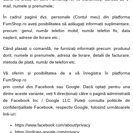
mail, numele și prenumele;
În cadrul paginii dvs. personale (Contul meu) din platforma
FumShop.ro aveți posibilitatea să adăugați informații suplimentare,
precum: genul, număr telefon mobil, număr telefon fix, data
nașterii, adrese de livrare etc.;
Când plasați o comandă, ne furnizați informații precum: produsul
dorit, numele si prenumele, adresa de livrare, detalii de facturare,
metoda de plată, număr de telefon etc.
Vă oferim și posibilitatea de a vă înregistra în platforma
FumShop.ro
prin contul dvs Facebook sau Google. Dacă optați pentru una
dintre aceste variante, veți fi direcționați către o pagină administrată
de Facebook Inc / Google LLC. Puteți consulta politicile de
confidențialitate Facebook, respectiv Google, folosind următoarele
link-uri:
https://www.facebook.com/about/privacy
https://policies.google.com/privacy