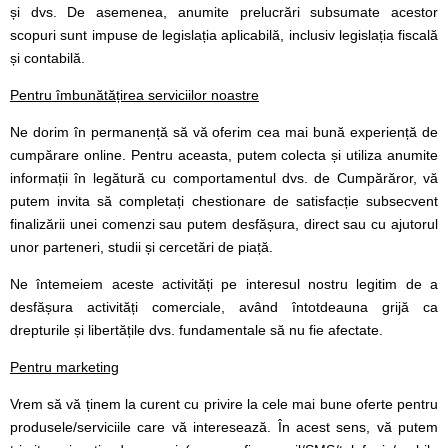
și dvs. De asemenea, anumite prelucrări subsumate acestor
scopuri sunt impuse de legislația aplicabilă, inclusiv legislația fiscală
și contabilă.
Pentru îmbunătățirea serviciilor noastre
Ne dorim în permanență să vă oferim cea mai bună experiență de
cumpărare online. Pentru aceasta, putem colecta și utiliza anumite
informații în legătură cu comportamentul dvs. de Cumpărăror, vă
putem invita să completați chestionare de satisfacție subsecvent
finalizării unei comenzi sau putem desfășura, direct sau cu ajutorul
unor parteneri, studii și cercetări de piață.
Ne întemeiem aceste activități pe interesul nostru legitim de a
desfășura activități comerciale, având întotdeauna grijă ca
drepturile și libertățile dvs. fundamentale să nu fie afectate.
Pentru marketing
Vrem să vă ținem la curent cu privire la cele mai bune oferte pentru
produsele/serviciile care vă interesează. În acest sens, vă putem