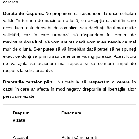
cererea.
Durata de răspuns.
Ne propunem să răspundem la orice solicitări
valide în termen de maximum o lună, cu excepția cazului în care
acest lucru este deosebit de complicat sau dacă ați făcut mai multe
solicitări, caz în care urmează să răspundem în termen de
maximum doua luni. Vă vom anunța dacă vom avea nevoie de mai
mult de o lună. S-ar putea să vă întrebăm dacă puteți să ne spuneți
exact ce doriți să primiți sau ce anume vă îngrijorează. Acest lucru
ne va ajuta să acționăm mai repede si sa scurtam timpul de
raspuns la solicitarea dvs.
Drepturile terțelor părți.
Nu trebuie să respectăm o cerere în
cazul în care ar afecta în mod negativ drepturile și libertățile altor
persoane vizate.
Drepturi
Descriere
vizate
Accesul
Puteți să ne cereți: