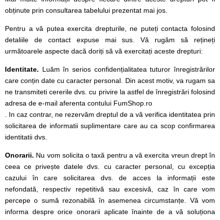
obținute prin consultarea tabelului prezentat mai jos.
Pentru a vă putea exercita drepturile, ne puteți contacta folosind
detaliile de contact expuse mai sus. Vă rugăm să rețineți
următoarele aspecte dacă doriți să vă exercitați aceste drepturi:
Identitate.
Luăm în serios confidențialitatea tuturor înregistrărilor
care conțin date cu caracter personal. Din acest motiv, va rugam sa
ne transmiteti cererile dvs. cu privire la astfel de înregistrări folosind
adresa de e-mail aferenta contului FumShop.ro
. In caz contrar, ne rezervăm dreptul de a vă verifica identitatea prin
solicitarea de informatii suplimentare care au ca scop confirmarea
identitatii dvs.
Onorarii.
Nu vom solicita o taxă pentru a vă exercita vreun drept în
ceea ce privește datele dvs. cu caracter personal, cu excepția
cazului în care solicitarea dvs. de acces la informații este
nefondată, respectiv repetitivă sau excesivă, caz în care vom
percepe o sumă rezonabilă în asemenea circumstanțe. Vă vom
informa despre orice onorarii aplicate înainte de a vă soluționa