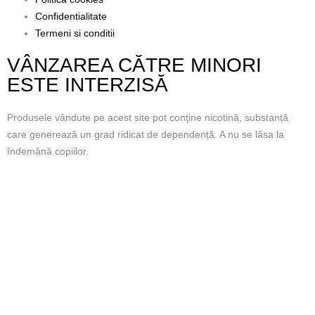
Confidentialitate
Termeni si conditii
VÂNZAREA CĂTRE MINORI
ESTE INTERZISĂ
Produsele vândute pe acest site pot conține nicotină, substanță
care generează un grad ridicat de dependență. A nu se lăsa la
îndemână copiilor.