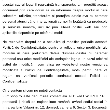
acestui cadrul legal îl reprezintă transparența, am pregătit aceast
document prin care dorim să vă informăm despre modul în care
colectăm, utilizăm, transferăm și protejăm datele dvs cu caracter
personal atunci când interacționați cu noi în legătură cu produsele
și serviciile noastre, inclusiv prin site-ul nostru web sau prin
aplicațiile disponibile pe telefonul mobil.
Ne rezervăm dreptul de a actualiza și modifica periodic această
Politică de Confidențialitate, pentru a reflecta orice modificări ale
modului în care prelucrăm datele dumneavoastră cu caracter
personal sau orice modificări ale cerințelor legale. În cazul oricărei
astfel de modificări, vom afișa pe website-ul nostru versiunea
modificată a Politicii de Confidențialitate, motiv pentru care va
rugam sa verificati periodic continutul acestei Politici de
Confidentialitate.
Cine suntem și cum ne puteți contacta
FumShop.ro este denumirea comercială al BS-RO WORLD SRL,
persoană juridică de naționalitate română, având sediul social în
Intrarea Iuliu Valaori nr. 12, demisol, camera 6, Sector 3, Bucuresti,