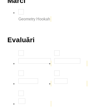
Marci
Geometry Hookah
Evaluări
Evaluat la
5
din 5
Evaluat la
4
din 
Evaluat la
3
din 5
Evaluat la
2
din 5
Evaluat la
1
din 5