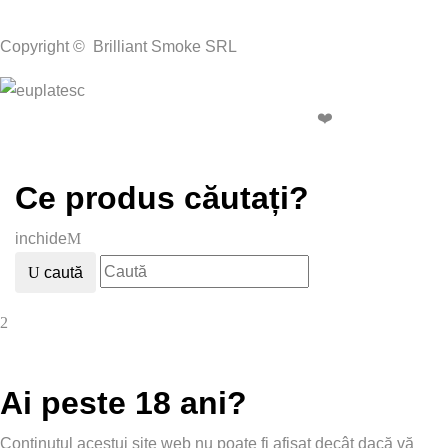
Copyright © Brilliant Smoke SRL
Creare magazin online WebTeam™ Hosting
❤️
Ce produs căutați?
inchide
caută
Ai peste 18 ani?
Conținutul acestui site web nu poate fi afișat decât dacă vă