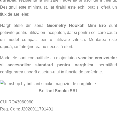
durabile
, rezistente la utilizare frecventă și ușor de întreținut.
Designul este minimalist, iar tirajul este echilibrat și oferă un
flux de aer lejer.
Narghilelele din seria
Geometry Hookah Mini Bro
sun
potrivite pentru utilizatori începători, dar și pentru cei care caută
un model compact pentru utilizare zilnică. Montarea este
rapidă, iar întreținerea nu necesită efort.
Modelele sunt compatibile cu majoritatea
vaselor, creuzetelor
și accesoriilor standard pentru narghilea
, permițân
configurarea ușoară a setup-ului în funcție de preferințe.
Brilliant Smoke SRL
CUI RO43060960
Reg. Com: J2020011791401