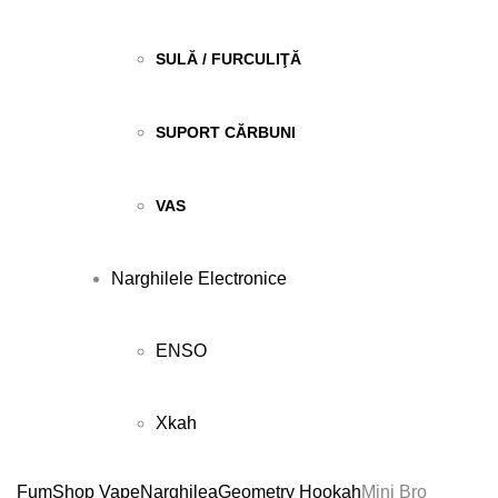
SULĂ / FURCULIŢĂ
SUPORT CĂRBUNI
VAS
Narghilele Electronice
ENSO
Xkah
FumShop Vape
Narghilea
Geometry Hookah
Mini Bro